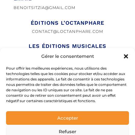
BENOITSITZIA@GMAIL.COM
ÉDITIONS L’OCTANPHARE
CONTACT@LOCTANPHARE.COM
LES ÉDITIONS MUSICALES
ARTCHIPEL
Gérer le consentement
INFO@ARTCHIPEL.NET
Pour offrir les meilleures expériences, nous utilisons des
MANAGEMENT
technologies telles que les cookies pour stocker et/ou accéder aux
informations des appareils. Le fait de consentir à ces technologies
MARINE PIERROT DETRY
nous permettra de traiter des données telles que le comportement
de navigation ou les ID uniques sur ce site. Le fait de ne pas
MARINEPIERROTDETRY@HYPHENE.COM
consentir ou de retirer son consentement peut avoir un effet
négatif sur certaines caractéristiques et fonctions.
Accepter
COPYRIGHT
©
2026 – SITE CRÉÉ PAR JUUNY – ILLUSTRATIONS ©
SONNET
Refuser