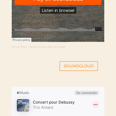
Benoît Sitzia
·
Weltinnenraum (live recording)
SOUNDCLOUD